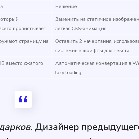
ма
Решение
который
Заменить на статичное изображен
всего пролистывает
легкая CSS-анимация
гружают страницу на
Оставить 2 начертания, использов
системные шрифты для текста
МБ вместо сжатого
Автоматическая конвертация в W
lazy loading
дарков.
Дизайнер предыдущег