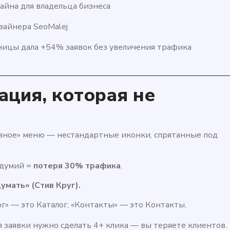
айна для владельца бизнеса
айнера SeoMalej
ницы дала +54% заявок без увеличения трафика
ация, которая не
вное» меню — нестандартные иконки, спрятанные под
здумий =
потеря 30% трафика
.
умать» (Стив Круг).
» — это Каталог, «Контакты» — это Контакты.
ля заявки нужно сделать 4+ клика — вы теряете клиентов.