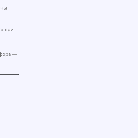
жны
» при
афора —