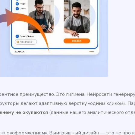
урентное преимущество. Это гигиена. Нейросети генерир
трукторы делают адаптивную верстку «одним кликом». Па
жнему не окупаются
(данные нашего аналитического отде
н» с «оформлением». Выигрышный дизайн — это не про к