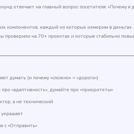
секунд отвечает на главный вопрос посетителя: «Почему я
ких компонентов, каждый из которых измерим в деньгах.
ы проверили на 70+ проектах и которые стабильно пов
яет думать (и почему «сложно» = «дорого»)
 про «адаптивность», думайте про «приоритеты»
тор, а не технический
е украшает
не с «Отправить»