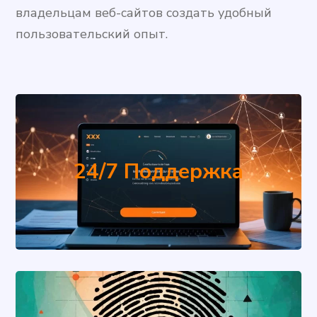
владельцам веб-сайтов создать удобный
пользовательский опыт.
Сайт, который работает даже ночью. Ваш
24/7 Поддержка
бизнес всегда на связи с клиентами.