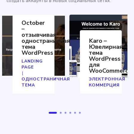
создать аккаунты в новых социальных сетях.
October
–
отзывчивая
одностраничная
Karo –
тема
Ювелирная
WordPress
тема
WordPress
LANDING
для
PAGE
WooCommerce
|
ОДНОСТРАНИЧНАЯ
ЭЛЕКТРОННАЯ
ТЕМА
КОММЕРЦИЯ