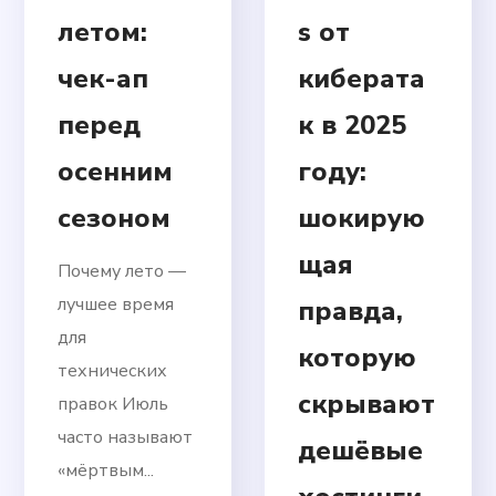
летом:
s от
чек-ап
киберата
перед
к в 2025
осенним
году:
сезоном
шокирую
щая
Почему лето —
лучшее время
правда,
для
которую
технических
скрывают
правок Июль
часто называют
дешёвые
«мёртвым...