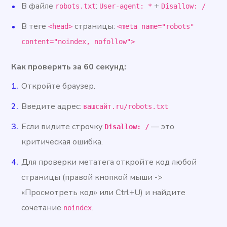
В файле
:
+
robots.txt
User-agent: *
Disallow: /
В теге
страницы:
<head>
<meta name="robots"
content="noindex, nofollow">
Как проверить за 60 секунд:
Откройте браузер.
Введите адрес:
вашсайт.ru/robots.txt
Если видите строчку
— это
Disallow: /
критическая ошибка.
Для проверки метатега откройте код любой
страницы (правой кнопкой мыши ->
«Просмотреть код» или Ctrl+U) и найдите
сочетание
.
noindex