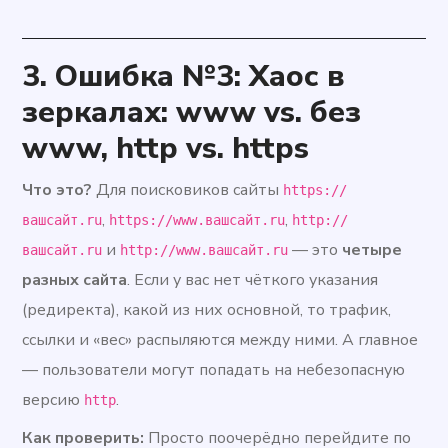
3.
Ошибка №3: Хаос в
зеркалах: www vs. без
www, http vs. https
Что это?
Для поисковиков сайты
https://
,
,
вашсайт.ru
https://www.вашсайт.ru
http://
и
— это
четыре
вашсайт.ru
http://www.вашсайт.ru
разных сайта
. Если у вас нет чёткого указания
(редиректа), какой из них основной, то трафик,
ссылки и «вес» распыляются между ними. А главное
— пользователи могут попадать на небезопасную
версию
.
http
Как проверить:
Просто поочерёдно перейдите по