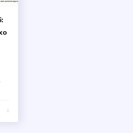
:
хо
.