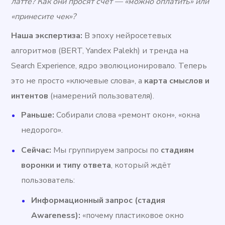
латте? Как они просят счёт — «можно оплатить» или
«принесите чек»?
Наша экспертиза:
В эпоху нейросетевых
алгоритмов (BERT, Yandex Palekh) и тренда на
Search Experience, ядро эволюционировало. Теперь
это не просто «ключевые слова», а
карта смыслов и
интентов
(намерений пользователя).
Раньше:
Собирали слова «ремонт окон», «окна
недорого».
Сейчас:
Мы группируем запросы по
стадиям
воронки и типу ответа
, который ждёт
пользователь:
Информационный запрос (стадия
Awareness):
«почему пластиковое окно