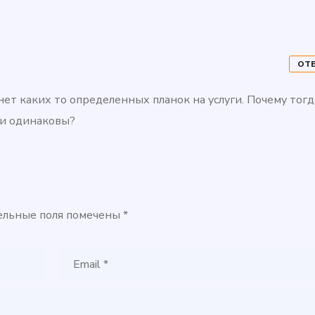
ОТ
 нет каких то определенных планок на услуги. Почему тог
ки одинаковы?
ельные поля помечены
*