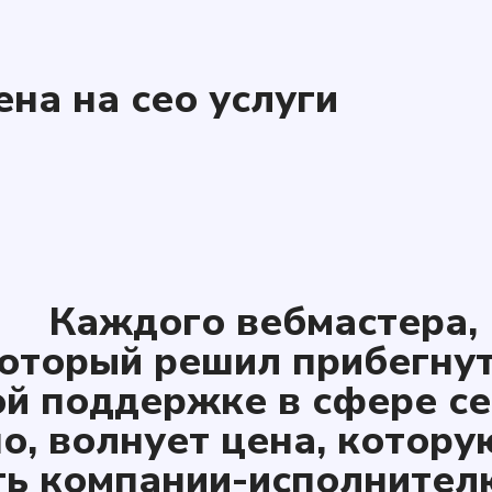
на на сео услуги
Каждого вебмастера,
оторый решил прибегнут
й поддержке в сфере с
но, волнует цена, котору
ть компании-исполнител