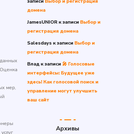
записи
Выбор и регистрация
домена
JamesUNIOR
к записи
Выбор и
регистрация домена
Salesdays
к записи
Выбор и
регистрация домена
аданных
Влад
к записи
🎤 Голосовые
 Оценка
интерфейсы: Будущее уже
здесь! Как голосовой поиск и
ых мер,
управление могут улучшить
ый
ваш сайт
ионеры
Архивы
 услуг