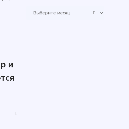
Архивы
р и
ется