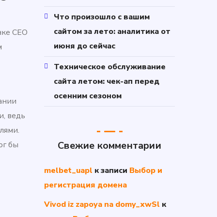
Что произошло с вашим
сайтом за лето: аналитика от
нке СЕО
июня до сейчас
м
Техническое обслуживание
сайта летом: чек-ап перед
осенним сезоном
ании
и, ведь
лями.
Свежие комментарии
ог бы
melbet_uapl
к записи
Выбор и
регистрация домена
Vivod iz zapoya na domy_xwSl
к