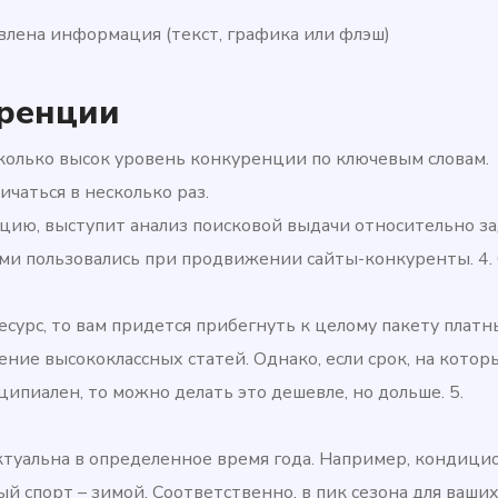
влена информация (текст, графика или флэш)
уренции
сколько высок уровень конкуренции по ключевым словам.
чаться в несколько раз.
цию, выступит анализ поисковой выдачи относительно з
ыми пользовались при продвижении сайты-конкуренты. 4.
есурс, то вам придется прибегнуть к целому пакету платн
ние высококлассных статей. Однако, если срок, на котор
ипиален, то можно делать это дешевле, но дольше. 5.
актуальна в определенное время года. Например, кондиц
й спорт – зимой. Соответственно, в пик сезона для ваших