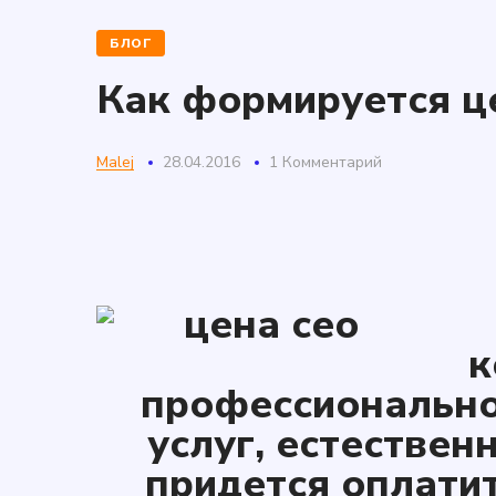
БЛОГ
Как формируется це
Malej
28.04.2016
1 Комментарий
к
профессионально
услуг, естествен
придется оплати