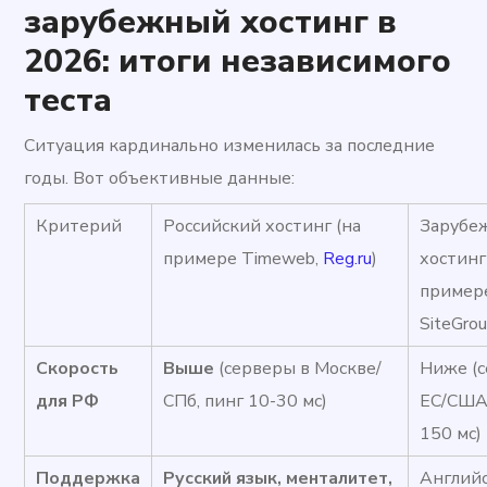
зарубежный хостинг в
2026: итоги независимого
теста
Ситуация кардинально изменилась за последние
годы. Вот объективные данные:
Критерий
Российский хостинг (на
Зарубе
примере Timeweb,
Reg.ru
)
хостинг
примере
SiteGrou
Скорость
Выше
(серверы в Москве/
Ниже (
для РФ
СПб, пинг 10-30 мс)
ЕС/США,
150 мс)
Поддержка
Русский язык, менталитет,
Английс