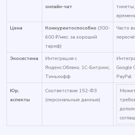
онлайн-чат
тикеты,
времен
Цена
Конкурентоспособно
(300-
Часто в
600 ₽/мес. за хороший
пересчё
тариф)
Экосистема
Интеграция с
Интегра
Яндекс.Облако, 1С-Битрикс,
Google C
Тинькофф
PayPal
Юр.
Соответствие 152-ФЗ
Може
аспекты
(персональные данные)
требо
допол
согла