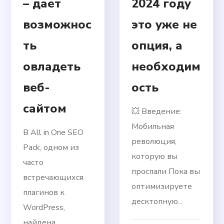
– дает
2024 году
возможнос
это уже не
ть
опция, а
овладеть
необходим
веб-
ость
сайтом
💥 Введение:
Мобильная
В All in One SEO
революция,
Pack, одном из
которую вы
часто
проспали Пока вы
встречающихся
оптимизируете
плагинов к
десктопную...
WordPress,
найдена...