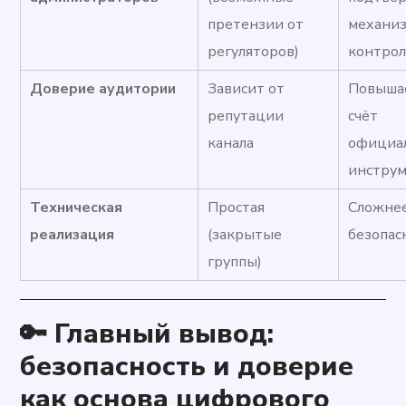
претензии от
механи
регуляторов)
контрол
Доверие аудитории
Зависит от
Повышае
репутации
счёт
канала
официа
инстру
Техническая
Простая
Сложнее
реализация
(закрытые
безопас
группы)
🔑 Главный вывод:
безопасность и доверие
как основа цифрового