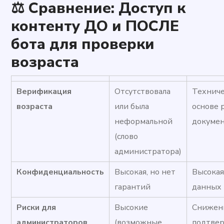
⚖️ Сравнение: Доступ к
контенту ДО и ПОСЛЕ
бота для проверки
возраста
Верификация
Отсутствовала
Техниче
возраста
или была
основе 
неформальной
докуме
(слово
администратора)
Конфиденциальность
Высокая, но нет
Высокая
гарантий
данных
Риски для
Высокие
Снижен
администраторов
(возможные
подтве