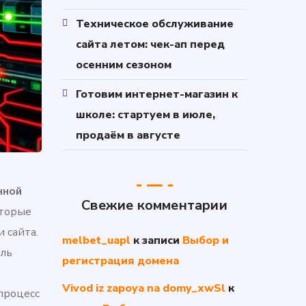
Техническое обслуживание
сайта летом: чек-ап перед
осенним сезоном
Готовим интернет-магазин к
школе: стартуем в июле,
продаём в августе
нной
Свежие комментарии
оторые
 сайта.
melbet_uapl
к записи
Выбор и
ель
регистрация домена
Vivod iz zapoya na domy_xwSl
к
процесс