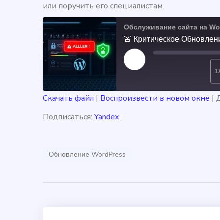
или поручить его специалистам.
Обслуживание сайта на Wo
🚨 Критическое Обновлени
PLAY
1
EPISODE
Скачать файл
|
Воспроизвести в новом окне
|
ПОДПИСКА
ПОДЕ
ПОДЕЛИТЬСЯ
Yandex
Подписаться:
Yandex
RSS-
ССЫЛКА
ЛЕНТА
Обновление WordPress
ВСТАВИТЬ